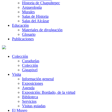
Historia de Chapultepec
Arqueología
Murales
Salas de Historia
Salas del Alcázar
Educación
Materiales de divulgación
Glosario
Publicaciones
Colección
Curadurías
Colección
Gigapixel
Visita
Información general
Exposiciones
Agenda
Exposición: Bordado, de la virtud
Biblioteca
Servicios
Visitas guiadas
El Museo