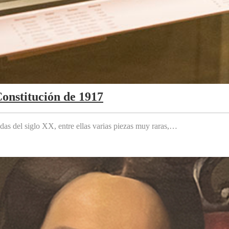
Constitución de 1917
das del siglo XX, entre ellas varias piezas muy raras,…