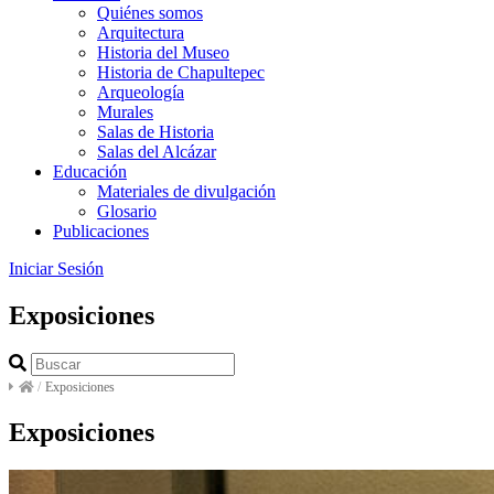
Quiénes somos
Arquitectura
Historia del Museo
Historia de Chapultepec
Arqueología
Murales
Salas de Historia
Salas del Alcázar
Educación
Materiales de divulgación
Glosario
Publicaciones
Iniciar Sesión
Exposiciones
/
Exposiciones
Exposiciones