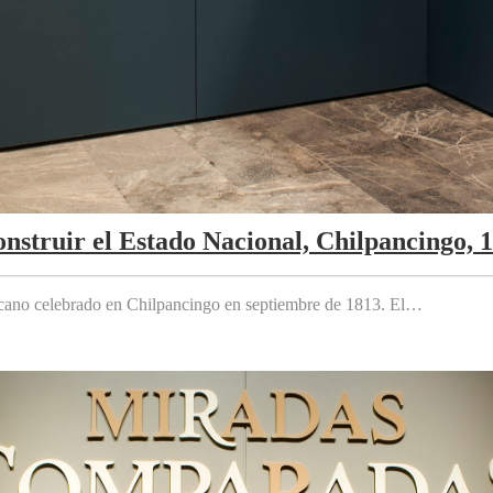
nstruir el Estado Nacional, Chilpancingo, 
cano celebrado en Chilpancingo en septiembre de 1813. El…