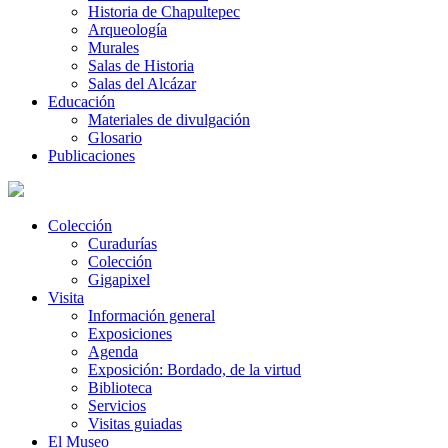
Historia de Chapultepec
Arqueología
Murales
Salas de Historia
Salas del Alcázar
Educación
Materiales de divulgación
Glosario
Publicaciones
Colección
Curadurías
Colección
Gigapixel
Visita
Información general
Exposiciones
Agenda
Exposición: Bordado, de la virtud
Biblioteca
Servicios
Visitas guiadas
El Museo