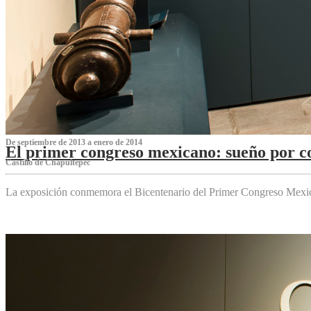
De septiembre de 2013 a enero de 2014
El primer congreso mexicano: sueño por co
Castillo de Chapultepec
La exposición conmemora el Bicentenario del Primer Congreso Mexi