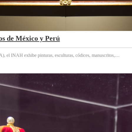
os de México y Perú
 el INAH exhibe pinturas, esculturas, códices, manuscritos,…