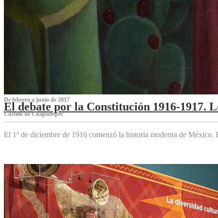
De febrero a junio de 2017
El debate por la Constitución 1916-1917. 
Castillo de Chapultepec
El 1º de diciembre de 1916 comenzó la historia moderna de México. Es