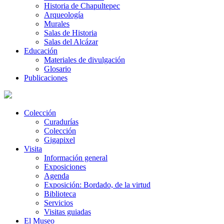
Historia de Chapultepec
Arqueología
Murales
Salas de Historia
Salas del Alcázar
Educación
Materiales de divulgación
Glosario
Publicaciones
Colección
Curadurías
Colección
Gigapixel
Visita
Información general
Exposiciones
Agenda
Exposición: Bordado, de la virtud
Biblioteca
Servicios
Visitas guiadas
El Museo