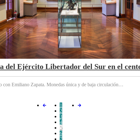
da del Ejército Libertador del Sur en el cen
do con Emiliano Zapata. Monedas única y de baja circulación…
1
2
3
4
5
6
7