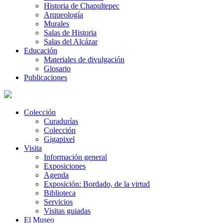
Historia de Chapultepec
Arqueología
Murales
Salas de Historia
Salas del Alcázar
Educación
Materiales de divulgación
Glosario
Publicaciones
Colección
Curadurías
Colección
Gigapixel
Visita
Información general
Exposiciones
Agenda
Exposición: Bordado, de la virtud
Biblioteca
Servicios
Visitas guiadas
El Museo