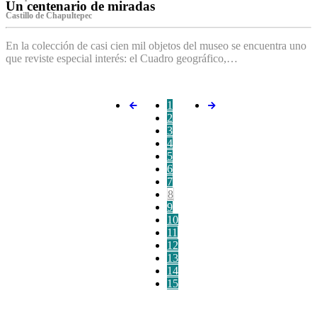
Un centenario de miradas
Castillo de Chapultepec
En la colección de casi cien mil objetos del museo se encuentra uno
que reviste especial interés: el Cuadro geográfico,…
1
2
3
4
5
6
7
8
9
10
11
12
13
14
15