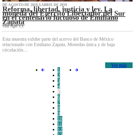
DE AGOSTO DE 2018 A ABRIL DE 2019
Reforma, libertad, justicia y ley. La
moneda del Ejército Libertador del Sur
en el centenario luctuoso de Emiliano
Zapata
Sala Siglo XX
Esta muestra exhibe parte del acervo del Banco de México
relacionado con Emiliano Zapata. Monedas única y de baja
circulación…
Ver más
1
2
3
4
5
6
7
8
9
10
11
12
13