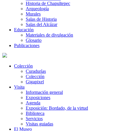
Historia de Chapultepec
Arqueología
Murales
Salas de Historia
Salas del Alcázar
Educación
Materiales de divulgación
Glosario
Publicaciones
Colección
Curadurías
Colección
Gigapixel
Visita
Información general
Exposiciones
Agenda
Exposición: Bordado, de la virtud
Biblioteca
Servicios
Visitas guiadas
El Museo