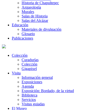
Historia de Chapultepec
Arqueología
Murales
Salas de Historia
Salas del Alcázar
Educación
Materiales de divulgación
Glosario
Publicaciones
Colección
Curadurías
Colección
Gigapixel
Visita
Información general
Exposiciones
Agenda
Exposición: Bordado, de la virtud
Biblioteca
Servicios
Visitas guiadas
El Museo