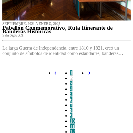
SEPTIEMBRE, 2021 A ENERO, 2022
Pabellón Conmemorativo, Ruta Itinerante de
Banderas Históricas
Sala Siglo XX
La larga Guerra de Independencia, entre 1810 y 1821, creó un
conjunto de símbolos de identidad como estandartes, banderas…
1
2
3
4
5
6
7
8
9
10
11
12