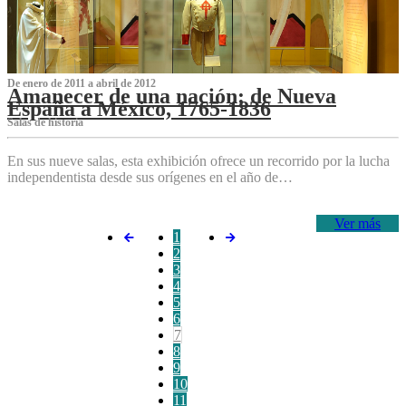
De enero de 2011 a abril de 2012
Amanecer de una nación: de Nueva
España a México, 1765-1836
Salas de historia
En sus nueve salas, esta exhibición ofrece un recorrido por la lucha
independentista desde sus orígenes en el año de…
Ver más
1
2
3
4
5
6
7
8
9
10
11