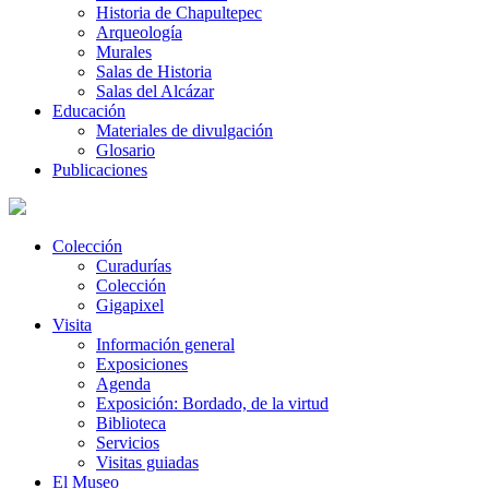
Historia de Chapultepec
Arqueología
Murales
Salas de Historia
Salas del Alcázar
Educación
Materiales de divulgación
Glosario
Publicaciones
Colección
Curadurías
Colección
Gigapixel
Visita
Información general
Exposiciones
Agenda
Exposición: Bordado, de la virtud
Biblioteca
Servicios
Visitas guiadas
El Museo