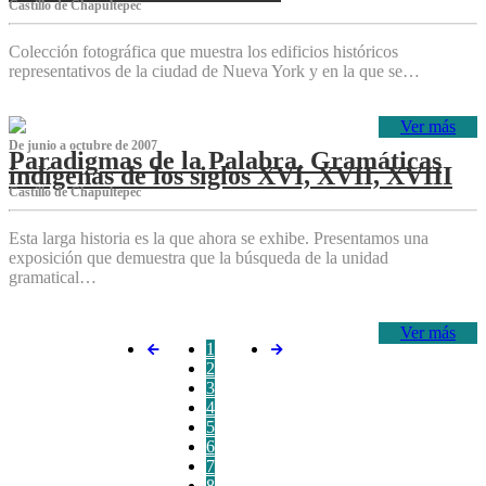
Castillo de Chapultepec
Colección fotográfica que muestra los edificios históricos
representativos de la ciudad de Nueva York y en la que se…
Ver más
De junio a octubre de 2007
Paradigmas de la Palabra. Gramáticas
indígenas de los siglos XVI, XVII, XVIII
Castillo de Chapultepec
Esta larga historia es la que ahora se exhibe. Presentamos una
exposición que demuestra que la búsqueda de la unidad
gramatical…
Ver más
1
2
3
4
5
6
7
8