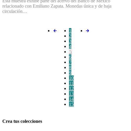
Esta muestra exhibe parte del acervo del Banco de México
relacionado con Emiliano Zapata. Monedas única y de baja
circulación…
1
2
3
4
5
6
7
8
9
10
11
12
13
14
15
Crea tus colecciones