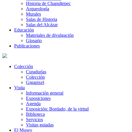
Historia de Chapultepec
Arqueología
Murales
Salas de Historia
Salas del Alcázar
Educación
Materiales de divulgación
Glosario
Publicaciones
Colección
Curadurías
Colección
Gigapixel
Visita
Información general
Exposiciones
Agenda
Exposición: Bordado, de la virtud
Biblioteca
Servicios
Visitas guiadas
El Museo