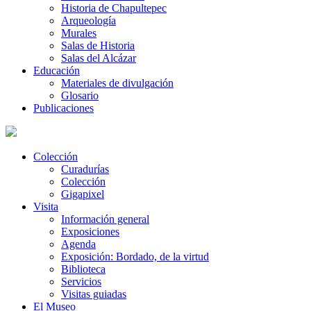
Historia de Chapultepec
Arqueología
Murales
Salas de Historia
Salas del Alcázar
Educación
Materiales de divulgación
Glosario
Publicaciones
Colección
Curadurías
Colección
Gigapixel
Visita
Información general
Exposiciones
Agenda
Exposición: Bordado, de la virtud
Biblioteca
Servicios
Visitas guiadas
El Museo