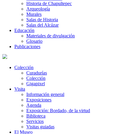
Historia de Chapultepec
Arqueología
Murales
Salas de Historia
Salas del Alcázar
Educación
Materiales de divulgación
Glosario
Publicaciones
Colección
Curadurías
Colección
Gigapixel
Visita
Información general
Exposiciones
Agenda
Exposición: Bordado, de la virtud
Biblioteca
Servicios
Visitas guiadas
El Museo