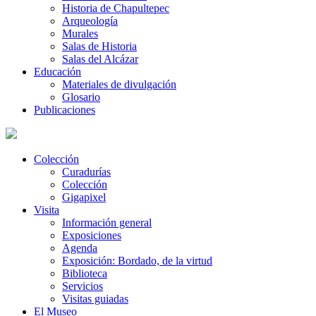
Historia de Chapultepec
Arqueología
Murales
Salas de Historia
Salas del Alcázar
Educación
Materiales de divulgación
Glosario
Publicaciones
Colección
Curadurías
Colección
Gigapixel
Visita
Información general
Exposiciones
Agenda
Exposición: Bordado, de la virtud
Biblioteca
Servicios
Visitas guiadas
El Museo