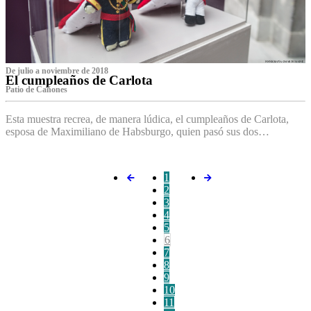
De julio a noviembre de 2018
El cumpleaños de Carlota
Patio de Cañones
Esta muestra recrea, de manera lúdica, el cumpleaños de Carlota,
esposa de Maximiliano de Habsburgo, quien pasó sus dos…
1
2
3
4
5
6
7
8
9
10
11