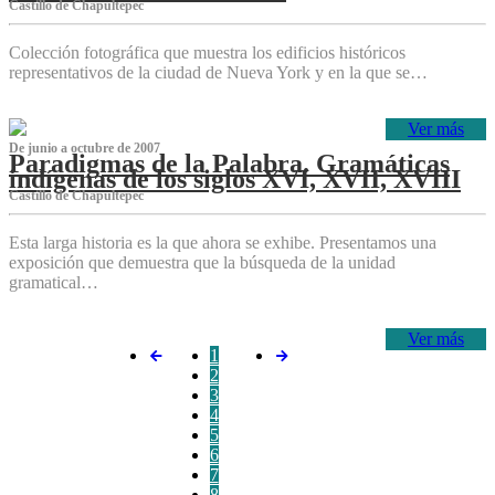
Castillo de Chapultepec
Colección fotográfica que muestra los edificios históricos
representativos de la ciudad de Nueva York y en la que se…
Ver más
De junio a octubre de 2007
Paradigmas de la Palabra. Gramáticas
indígenas de los siglos XVI, XVII, XVIII
Castillo de Chapultepec
Esta larga historia es la que ahora se exhibe. Presentamos una
exposición que demuestra que la búsqueda de la unidad
gramatical…
Ver más
1
2
3
4
5
6
7
8