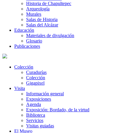
Historia de Chapultepec
Arqueología
Murales
Salas de Historia
Salas del Alcázar
Educación
Materiales de divulgación
Glosario
Publicaciones
Colección
Curadurías
Colección
Gigapixel
Visita
Información general
Exposiciones
Agenda
Exposición: Bordado, de la virtud
Biblioteca
Servicios
Visitas guiadas
El Museo