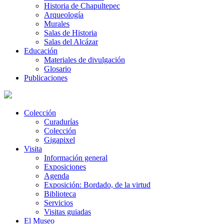
Historia de Chapultepec
Arqueología
Murales
Salas de Historia
Salas del Alcázar
Educación
Materiales de divulgación
Glosario
Publicaciones
Colección
Curadurías
Colección
Gigapixel
Visita
Información general
Exposiciones
Agenda
Exposición: Bordado, de la virtud
Biblioteca
Servicios
Visitas guiadas
El Museo