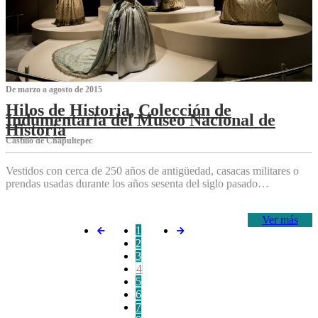
De marzo a agosto de 2015
Hilos de Historia, Colección de
Indumentaria del Museo Nacional de
Historia
Castillo de Chapultepec
Vestidos con cerca de 250 años de antigüedad, casacas militares o
prendas usadas durante los años sesenta del siglo pasado…
Ver más
1
2
3
4
5
6
7