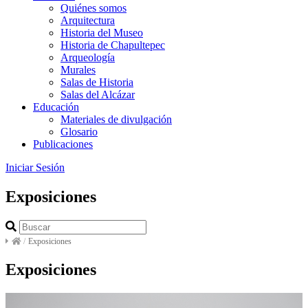
Quiénes somos
Arquitectura
Historia del Museo
Historia de Chapultepec
Arqueología
Murales
Salas de Historia
Salas del Alcázar
Educación
Materiales de divulgación
Glosario
Publicaciones
Iniciar Sesión
Exposiciones
/
Exposiciones
Exposiciones