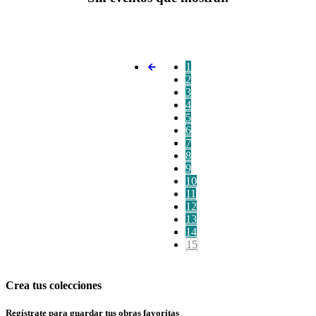
1
2
3
4
5
6
7
8
9
10
11
12
13
14
15
Crea tus colecciones
Regístrate para guardar tus obras favoritas