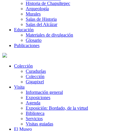
Historia de Chapultepec
Arqueología
Murales
Salas de Historia
Salas del Alcázar
Educación
Materiales de divulgación
Glosario
Publicaciones
Colección
Curadurías
Colección
Gigapixel
Visita
Información general
Exposiciones
Agenda
Exposición: Bordado, de la virtud
Biblioteca
Servicios
Visitas guiadas
El Museo