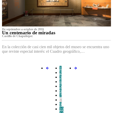
De septiembre a octubre de 2016
Un centenario de miradas
Castillo de Chapultepec
En la colección de casi cien mil objetos del museo se encuentra uno
que reviste especial interés: el Cuadro geográfico,…
1
2
3
4
5
6
7
8
9
10