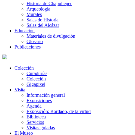
Historia de Chapultepec
Arqueología
Murales
Salas de Historia
Salas del Alcázar
Educación
Materiales de divulgación
Glosario
Publicaciones
Colección
Curadurías
Colección
Gigapixel
Visita
Información general
Exposiciones
Agenda
Exposición: Bordado, de la virtud
Biblioteca
Servicios
Visitas guiadas
El Museo