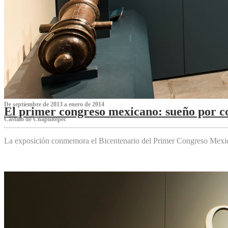
De septiembre de 2013 a enero de 2014
El primer congreso mexicano: sueño por co
Castillo de Chapultepec
La exposición conmemora el Bicentenario del Primer Congreso Mexi