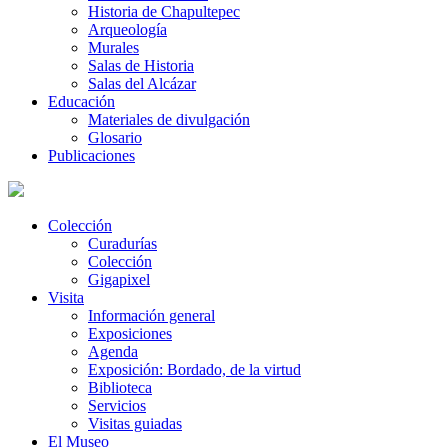
Historia de Chapultepec
Arqueología
Murales
Salas de Historia
Salas del Alcázar
Educación
Materiales de divulgación
Glosario
Publicaciones
Colección
Curadurías
Colección
Gigapixel
Visita
Información general
Exposiciones
Agenda
Exposición: Bordado, de la virtud
Biblioteca
Servicios
Visitas guiadas
El Museo