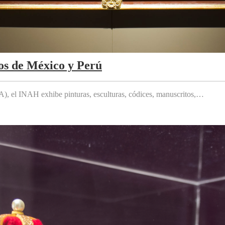
os de México y Perú
 el INAH exhibe pinturas, esculturas, códices, manuscritos,…