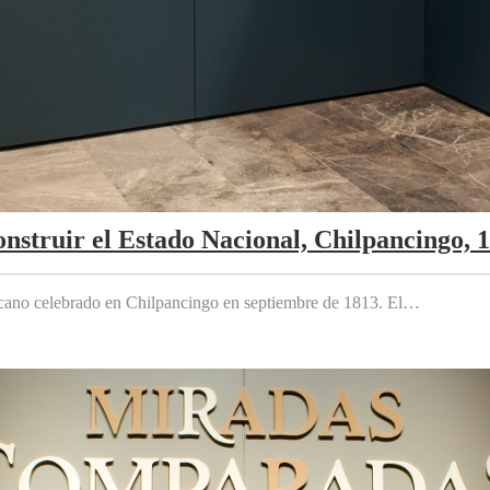
nstruir el Estado Nacional, Chilpancingo, 
cano celebrado en Chilpancingo en septiembre de 1813. El…