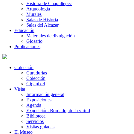
Historia de Chapultepec
Arqueología
Murales
Salas de Historia
Salas del Alcázar
Educación
Materiales de divulgación
Glosario
Publicaciones
Colección
Curadurías
Colección
Gigapixel
Visita
Información general
Exposiciones
Agenda
Exposición: Bordado, de la virtud
Biblioteca
Servicios
Visitas guiadas
El Museo