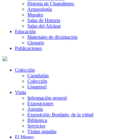
Historia de Chapultepec
Arqueología
Murales
Salas de Historia
Salas del Alcázar
Educación
Materiales de divulgación
Glosario
Publicaciones
Colección
Curadurías
Colección
Gigapixel
Visita
Información general
Exposiciones
Agenda
Exposición: Bordado, de la virtud
Biblioteca
Servicios
Visitas guiadas
El Museo