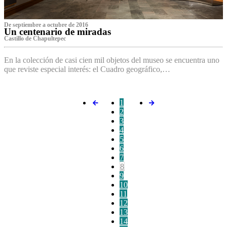
De septiembre a octubre de 2016
Un centenario de miradas
Castillo de Chapultepec
En la colección de casi cien mil objetos del museo se encuentra uno
que reviste especial interés: el Cuadro geográfico,…
1
2
3
4
5
6
7
8
9
10
11
12
13
14