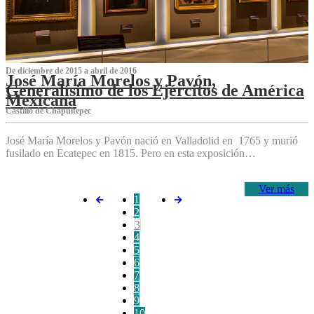
De diciembre de 2015 a abril de 2016
José María Morelos y Pavón,
Generalísimo de los Ejércitos de América
Mexicana
C‌astillo de Chapultepec
José María Morelos y Pavón nació en Valladolid en 1765 y murió
fusilado en Ecatepec en 1815. Pero en esta exposición…
Ver más
1
2
3
4
5
6
7
8
9
10