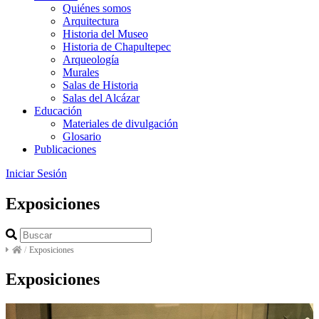
Quiénes somos
Arquitectura
Historia del Museo
Historia de Chapultepec
Arqueología
Murales
Salas de Historia
Salas del Alcázar
Educación
Materiales de divulgación
Glosario
Publicaciones
Iniciar Sesión
Exposiciones
/
Exposiciones
Exposiciones