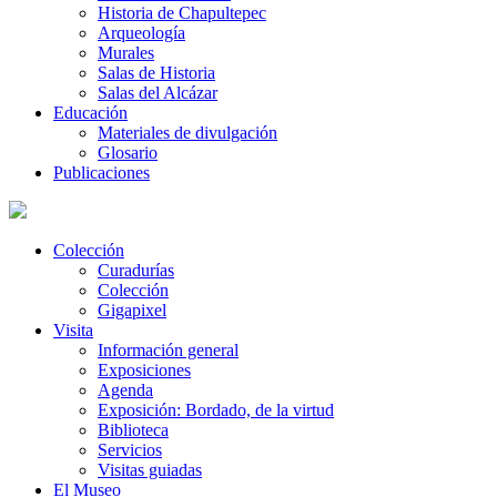
Historia de Chapultepec
Arqueología
Murales
Salas de Historia
Salas del Alcázar
Educación
Materiales de divulgación
Glosario
Publicaciones
Colección
Curadurías
Colección
Gigapixel
Visita
Información general
Exposiciones
Agenda
Exposición: Bordado, de la virtud
Biblioteca
Servicios
Visitas guiadas
El Museo