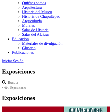
Quiénes somos
Arquitectura
Historia del Museo
Historia de Chapultepec
Arqueología
Murales
Salas de Historia
Salas del Alcázar
Educación
Materiales de divulgación
Glosario
Publicaciones
Iniciar Sesión
Exposiciones
/
Exposiciones
Exposiciones