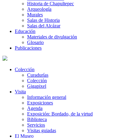
Historia de Chapultepec
Arqueología
Murales
Salas de Historia
Salas del Alcázar
Educación
Materiales de divulgación
Glosario
Publicaciones
Colección
Curadurías
Colección
Gigapixel
Visita
Información general
Exposiciones
Agenda
Exposición: Bordado, de la virtud
Biblioteca
Servicios
Visitas guiadas
El Museo