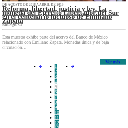
DE AGOSTO DE 2018 A ABRIL DE 2019
Reforma, libertad, justicia y ley. La
moneda del Ejército Libertador del Sur
en el centenario luctuoso de Emiliano
Zapata
Sala Siglo XX
Esta muestra exhibe parte del acervo del Banco de México
relacionado con Emiliano Zapata. Monedas única y de baja
circulación…
Ver más
1
2
3
4
5
6
7
8
9
10
11
12
13