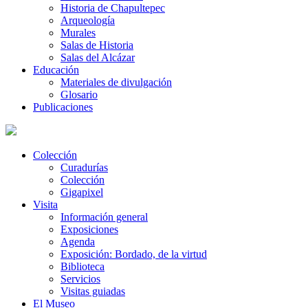
Historia de Chapultepec
Arqueología
Murales
Salas de Historia
Salas del Alcázar
Educación
Materiales de divulgación
Glosario
Publicaciones
Colección
Curadurías
Colección
Gigapixel
Visita
Información general
Exposiciones
Agenda
Exposición: Bordado, de la virtud
Biblioteca
Servicios
Visitas guiadas
El Museo