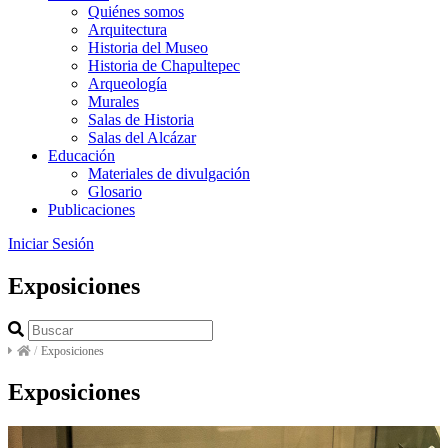
Quiénes somos
Arquitectura
Historia del Museo
Historia de Chapultepec
Arqueología
Murales
Salas de Historia
Salas del Alcázar
Educación
Materiales de divulgación
Glosario
Publicaciones
Iniciar Sesión
Exposiciones
/
Exposiciones
Exposiciones