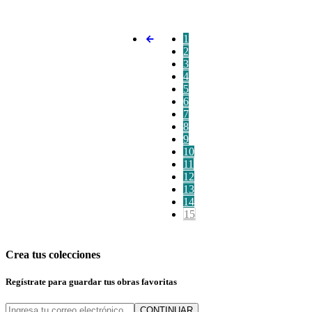
1
2
3
4
5
6
7
8
9
10
11
12
13
14
15
Crea tus colecciones
Regístrate para guardar tus obras favoritas
CONTINUAR