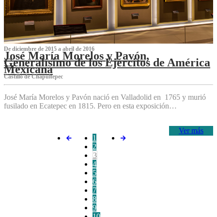
De diciembre de 2015 a abril de 2016
José María Morelos y Pavón,
Generalísimo de los Ejércitos de América
Mexicana
C‌astillo de Chapultepec
José María Morelos y Pavón nació en Valladolid en 1765 y murió
fusilado en Ecatepec en 1815. Pero en esta exposición…
Ver más
1
2
3
4
5
6
7
8
9
10