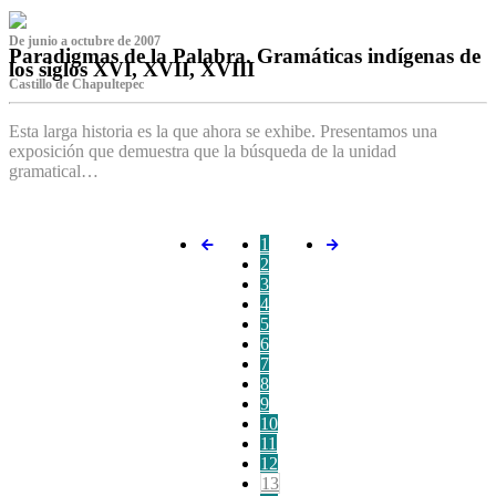
De junio a octubre de 2007
Paradigmas de la Palabra. Gramáticas indígenas de
los siglos XVI, XVII, XVIII
Castillo de Chapultepec
Esta larga historia es la que ahora se exhibe. Presentamos una
exposición que demuestra que la búsqueda de la unidad
gramatical…
1
2
3
4
5
6
7
8
9
10
11
12
13