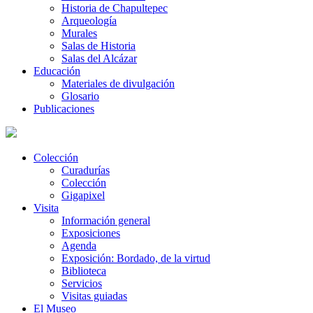
Historia de Chapultepec
Arqueología
Murales
Salas de Historia
Salas del Alcázar
Educación
Materiales de divulgación
Glosario
Publicaciones
Colección
Curadurías
Colección
Gigapixel
Visita
Información general
Exposiciones
Agenda
Exposición: Bordado, de la virtud
Biblioteca
Servicios
Visitas guiadas
El Museo