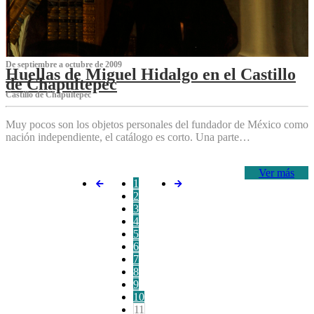
De septiembre a octubre de 2009
Huellas de Miguel Hidalgo en el Castillo
de Chapultepec
Castillo de Chapultepec
Muy pocos son los objetos personales del fundador de México como
nación independiente, el catálogo es corto. Una parte…
Ver más
1
2
3
4
5
6
7
8
9
10
11