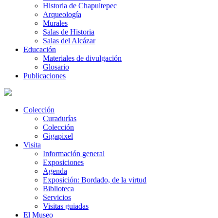
Historia de Chapultepec
Arqueología
Murales
Salas de Historia
Salas del Alcázar
Educación
Materiales de divulgación
Glosario
Publicaciones
Colección
Curadurías
Colección
Gigapixel
Visita
Información general
Exposiciones
Agenda
Exposición: Bordado, de la virtud
Biblioteca
Servicios
Visitas guiadas
El Museo