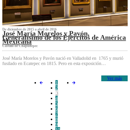
De diciembre de 2015 a abril de 2016
José María Morelos y Pavón,
Generalísimo de los Ejércitos de América
Mexicana
C‌astillo de Chapultepec
José María Morelos y Pavón nació en Valladolid en 1765 y murió
fusilado en Ecatepec en 1815. Pero en esta exposición…
Ver más
1
2
3
4
5
6
7
8
9
10