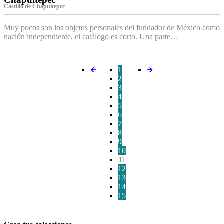
Castillo de Chapultepec
Muy pocos son los objetos personales del fundador de México como
nación independiente, el catálogo es corto. Una parte…
1
2
3
4
5
6
7
8
9
10
11
12
13
14
15