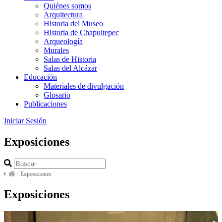
Quiénes somos
Arquitectura
Historia del Museo
Historia de Chapultepec
Arqueología
Murales
Salas de Historia
Salas del Alcázar
Educación
Materiales de divulgación
Glosario
Publicaciones
Iniciar Sesión
Exposiciones
/
Exposiciones
Exposiciones