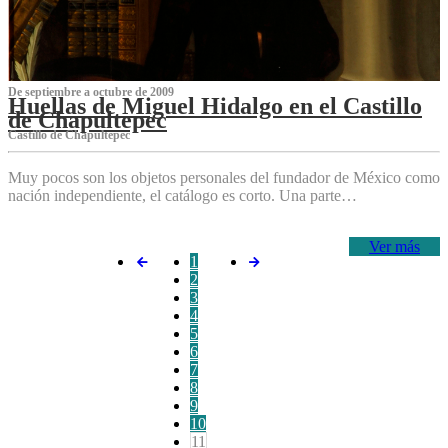
De septiembre a octubre de 2009
Huellas de Miguel Hidalgo en el Castillo
de Chapultepec
Castillo de Chapultepec
Muy pocos son los objetos personales del fundador de México como
nación independiente, el catálogo es corto. Una parte…
Ver más
1
2
3
4
5
6
7
8
9
10
11