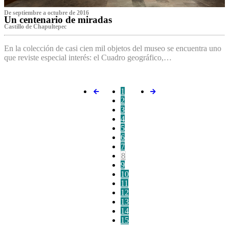
De septiembre a octubre de 2016
Un centenario de miradas
Castillo de Chapultepec
En la colección de casi cien mil objetos del museo se encuentra uno
que reviste especial interés: el Cuadro geográfico,…
1
2
3
4
5
6
7
8
9
10
11
12
13
14
15