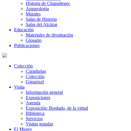
Historia de Chapultepec
Arqueología
Murales
Salas de Historia
Salas del Alcázar
Educación
Materiales de divulgación
Glosario
Publicaciones
Colección
Curadurías
Colección
Gigapixel
Visita
Información general
Exposiciones
Agenda
Exposición: Bordado, de la virtud
Biblioteca
Servicios
Visitas guiadas
El Museo