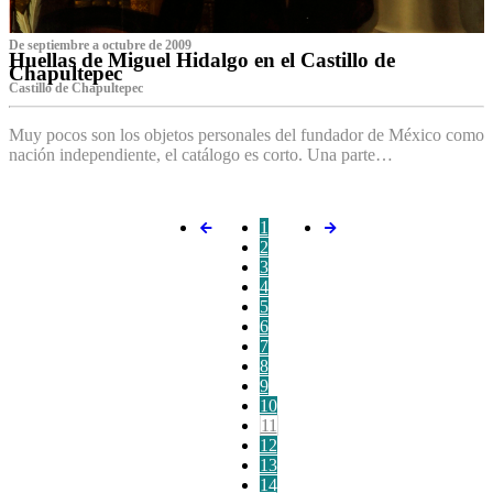
De septiembre a octubre de 2009
Huellas de Miguel Hidalgo en el Castillo de
Chapultepec
Castillo de Chapultepec
Muy pocos son los objetos personales del fundador de México como
nación independiente, el catálogo es corto. Una parte…
1
2
3
4
5
6
7
8
9
10
11
12
13
14