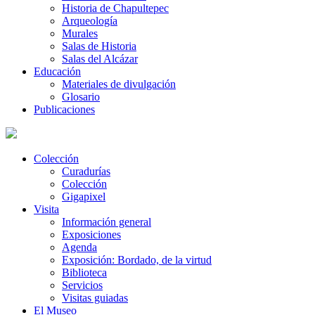
Historia de Chapultepec
Arqueología
Murales
Salas de Historia
Salas del Alcázar
Educación
Materiales de divulgación
Glosario
Publicaciones
Colección
Curadurías
Colección
Gigapixel
Visita
Información general
Exposiciones
Agenda
Exposición: Bordado, de la virtud
Biblioteca
Servicios
Visitas guiadas
El Museo