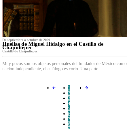
De septiembre a octubre de 2009
Huellas de Miguel Hidalgo en el Castillo de
Chapultepec
Castillo de Chapultepec
Muy pocos son los objetos personales del fundador de México como
nación independiente, el catálogo es corto. Una parte…
1
2
3
4
5
6
7
8