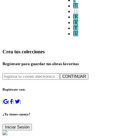
9
10
11
12
13
14
15
Crea tus colecciones
Regístrate para guardar tus obras favoritas
CONTINUAR
Regístrate con:
|
|
|
|
¿Ya tienes cuenta?
Iniciar Sesión