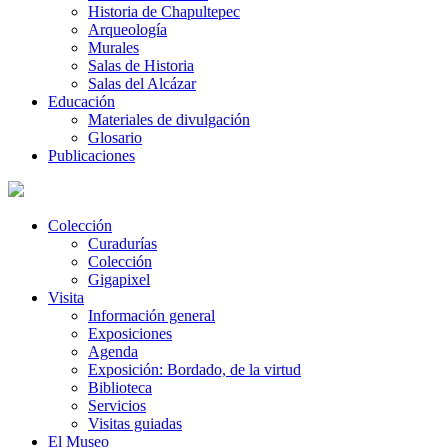
Historia de Chapultepec
Arqueología
Murales
Salas de Historia
Salas del Alcázar
Educación
Materiales de divulgación
Glosario
Publicaciones
Colección
Curadurías
Colección
Gigapixel
Visita
Información general
Exposiciones
Agenda
Exposición: Bordado, de la virtud
Biblioteca
Servicios
Visitas guiadas
El Museo