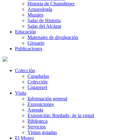
Historia de Chapultepec
Arqueología
Murales
Salas de Historia
Salas del Alcázar
Educación
Materiales de divulgación
Glosario
Publicaciones
Colección
Curadurías
Colección
Gigapixel
Visita
Información general
Exposiciones
Agenda
Exposición: Bordado, de la virtud
Biblioteca
Servicios
Visitas guiadas
El Museo