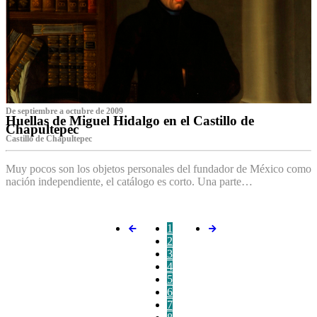
De septiembre a octubre de 2009
Huellas de Miguel Hidalgo en el Castillo de
Chapultepec
Castillo de Chapultepec
Muy pocos son los objetos personales del fundador de México como
nación independiente, el catálogo es corto. Una parte…
1
2
3
4
5
6
7