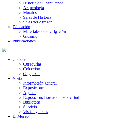
Historia de Chapultepec
Arqueología
Murales
Salas de Historia
Salas del Alcázar
Educación
Materiales de divulgación
Glosario
Publicaciones
Colección
Curadurías
Colección
Gigapixel
Visita
Información general
Exposiciones
Agenda
Exposición: Bordado, de la virtud
Biblioteca
Servicios
Visitas guiadas
El Museo