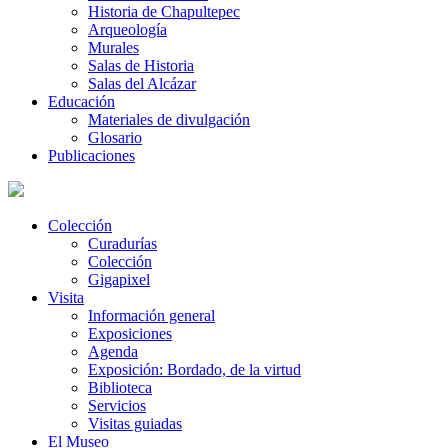
Historia de Chapultepec
Arqueología
Murales
Salas de Historia
Salas del Alcázar
Educación
Materiales de divulgación
Glosario
Publicaciones
Colección
Curadurías
Colección
Gigapixel
Visita
Información general
Exposiciones
Agenda
Exposición: Bordado, de la virtud
Biblioteca
Servicios
Visitas guiadas
El Museo