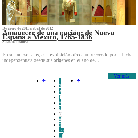
De enero de 2011 a abril de 2012
Amanecer de una nación: de Nueva
España a México, 1765-1836
Salas de historia
En sus nueve salas, esta exhibición ofrece un recorrido por la lucha
independentista desde sus orígenes en el año de…
Ver más
1
2
3
4
5
6
7
8
9
10
11