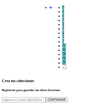
1
2
3
4
5
6
7
8
9
10
11
12
13
14
15
Crea tus colecciones
Regístrate para guardar tus obras favoritas
CONTINUAR