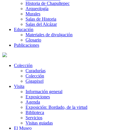
Historia de Chapultepec
Arqueología
Murales
Salas de Historia
Salas del Alcázar
Educación
Materiales de divulgación
Glosario
Publicaciones
Colección
Curadurías
Colección
Gigapixel
Visita
Información general
Exposiciones
Agenda
Exposición: Bordado, de la virtud
Biblioteca
Servicios
Visitas guiadas
El Museo