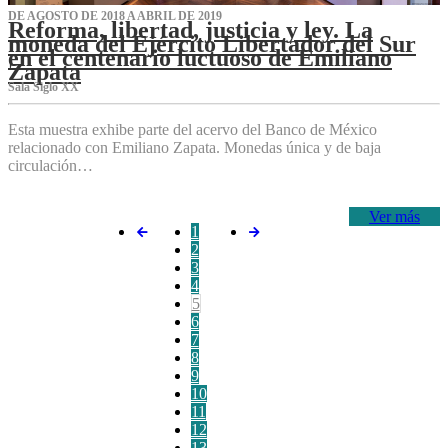
DE AGOSTO DE 2018 A ABRIL DE 2019
Reforma, libertad, justicia y ley. La
moneda del Ejército Libertador del Sur
en el centenario luctuoso de Emiliano
Zapata
Sala Siglo XX
Esta muestra exhibe parte del acervo del Banco de México
relacionado con Emiliano Zapata. Monedas única y de baja
circulación…
Ver más
1
2
3
4
5
6
7
8
9
10
11
12
13