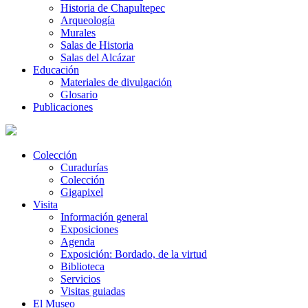
Historia de Chapultepec
Arqueología
Murales
Salas de Historia
Salas del Alcázar
Educación
Materiales de divulgación
Glosario
Publicaciones
Colección
Curadurías
Colección
Gigapixel
Visita
Información general
Exposiciones
Agenda
Exposición: Bordado, de la virtud
Biblioteca
Servicios
Visitas guiadas
El Museo