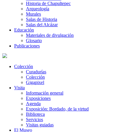
Historia de Chapultepec
Arqueología
Murales
Salas de Historia
Salas del Alcázar
Educación
Materiales de divulgación
Glosario
Publicaciones
Colección
Curadurías
Colección
Gigapixel
Visita
Información general
Exposiciones
Agenda
Exposición: Bordado, de la virtud
Biblioteca
Servicios
Visitas guiadas
El Museo