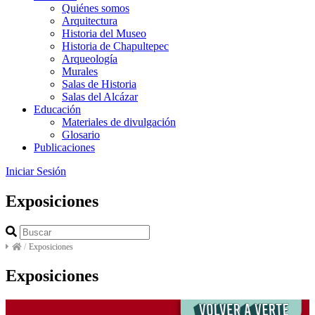
Quiénes somos
Arquitectura
Historia del Museo
Historia de Chapultepec
Arqueología
Murales
Salas de Historia
Salas del Alcázar
Educación
Materiales de divulgación
Glosario
Publicaciones
Iniciar Sesión
Exposiciones
/
Exposiciones
Exposiciones