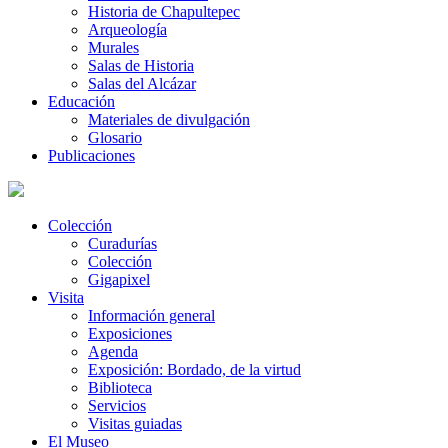
Historia de Chapultepec
Arqueología
Murales
Salas de Historia
Salas del Alcázar
Educación
Materiales de divulgación
Glosario
Publicaciones
Colección
Curadurías
Colección
Gigapixel
Visita
Información general
Exposiciones
Agenda
Exposición: Bordado, de la virtud
Biblioteca
Servicios
Visitas guiadas
El Museo