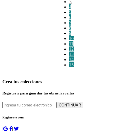
3
4
5
6
7
8
9
10
11
12
13
14
15
Crea tus colecciones
Regístrate para guardar tus obras favoritas
CONTINUAR
Regístrate con:
|
|
|
|