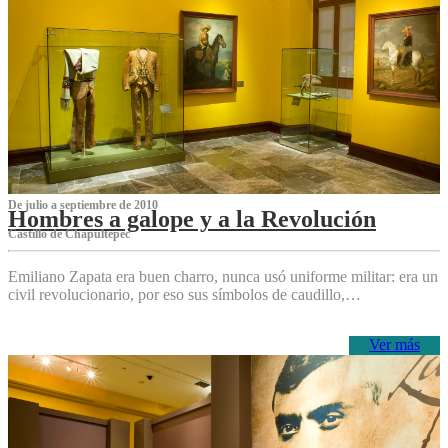
De julio a septiembre de 2010
Hombres a galope y a la Revolución
Castillo de Chapultepec
Emiliano Zapata era buen charro, nunca usó uniforme militar: era un
civil revolucionario, por eso sus símbolos de caudillo,…
Ver más