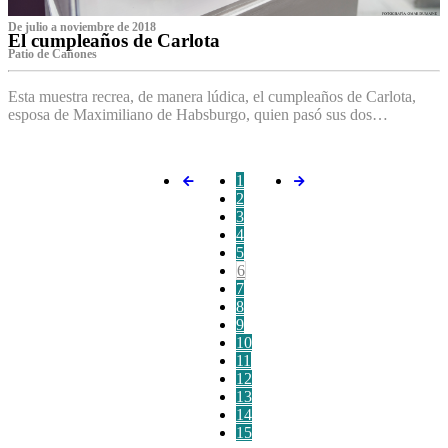
De julio a noviembre de 2018
El cumpleaños de Carlota
Patio de Cañones
Esta muestra recrea, de manera lúdica, el cumpleaños de Carlota,
esposa de Maximiliano de Habsburgo, quien pasó sus dos…
1
2
3
4
5
6
7
8
9
10
11
12
13
14
15