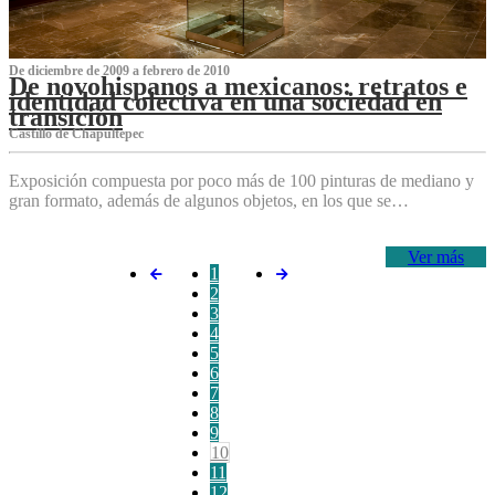
De diciembre de 2009 a febrero de 2010
De novohispanos a mexicanos: retratos e
identidad colectiva en una sociedad en
transición
Castillo de Chapultepec
Exposición compuesta por poco más de 100 pinturas de mediano y
gran formato, además de algunos objetos, en los que se…
Ver más
1
2
3
4
5
6
7
8
9
10
11
12