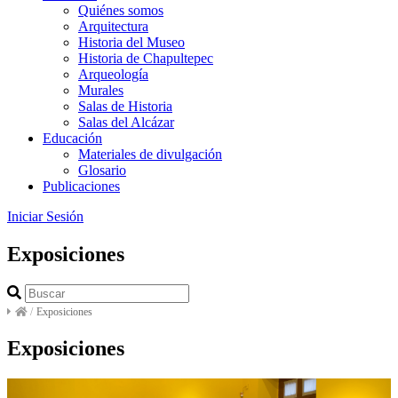
Quiénes somos
Arquitectura
Historia del Museo
Historia de Chapultepec
Arqueología
Murales
Salas de Historia
Salas del Alcázar
Educación
Materiales de divulgación
Glosario
Publicaciones
Iniciar Sesión
Exposiciones
/
Exposiciones
Exposiciones