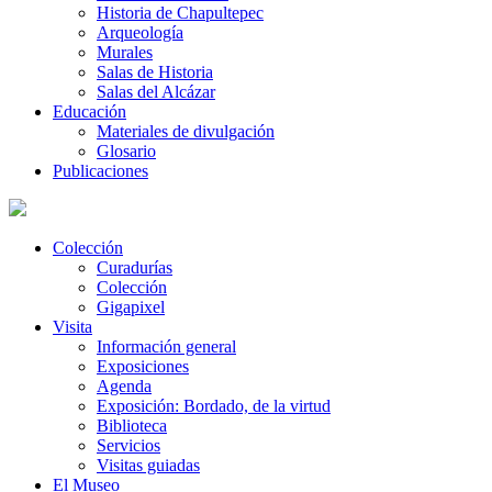
Historia de Chapultepec
Arqueología
Murales
Salas de Historia
Salas del Alcázar
Educación
Materiales de divulgación
Glosario
Publicaciones
Colección
Curadurías
Colección
Gigapixel
Visita
Información general
Exposiciones
Agenda
Exposición: Bordado, de la virtud
Biblioteca
Servicios
Visitas guiadas
El Museo