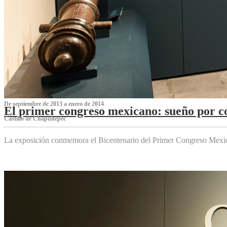
De septiembre de 2013 a enero de 2014
El primer congreso mexicano: sueño por co
Castillo de Chapultepec
La exposición conmemora el Bicentenario del Primer Congreso Mexi