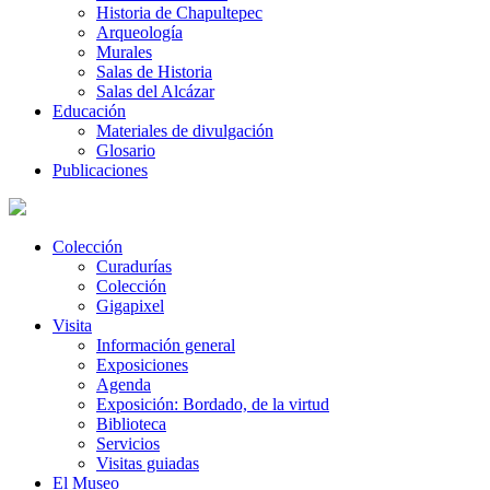
Historia de Chapultepec
Arqueología
Murales
Salas de Historia
Salas del Alcázar
Educación
Materiales de divulgación
Glosario
Publicaciones
Colección
Curadurías
Colección
Gigapixel
Visita
Información general
Exposiciones
Agenda
Exposición: Bordado, de la virtud
Biblioteca
Servicios
Visitas guiadas
El Museo