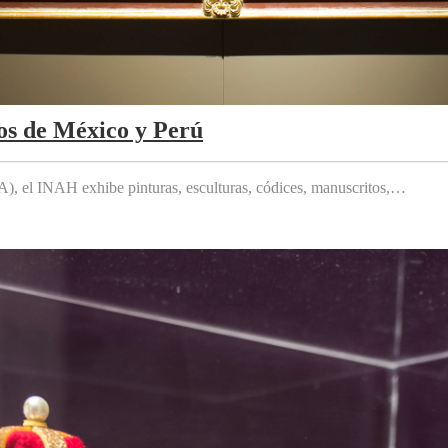
os de México y Perú
 el INAH exhibe pinturas, esculturas, códices, manuscritos,…