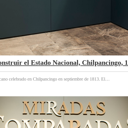
nstruir el Estado Nacional, Chilpancingo, 
cano celebrado en Chilpancingo en septiembre de 1813. El…