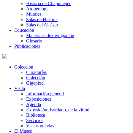
Historia de Chapultepec
Arqueología
Murales
Salas de Historia
Salas del Alcázar
Educación
Materiales de divulgación
Glosario
Publicaciones
Colección
Curadurías
Colección
Gigapixel
Visita
Información general
Exposiciones
Agenda
Exposición: Bordado, de la virtud
Biblioteca
Servicios
Visitas guiadas
El Museo