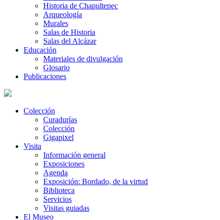
Historia de Chapultepec
Arqueología
Murales
Salas de Historia
Salas del Alcázar
Educación
Materiales de divulgación
Glosario
Publicaciones
Colección
Curadurías
Colección
Gigapixel
Visita
Información general
Exposiciones
Agenda
Exposición: Bordado, de la virtud
Biblioteca
Servicios
Visitas guiadas
El Museo