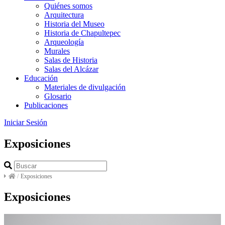
Quiénes somos
Arquitectura
Historia del Museo
Historia de Chapultepec
Arqueología
Murales
Salas de Historia
Salas del Alcázar
Educación
Materiales de divulgación
Glosario
Publicaciones
Iniciar Sesión
Exposiciones
/
Exposiciones
Exposiciones