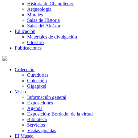
Historia de Chapultepec
Arqueología
Murales
Salas de Historia
Salas del Alcázar
Educación
Materiales de divulgación
Glosario
Publicaciones
Colección
Curadurías
Colección
Gigapixel
Visita
Información general
Exposiciones
Agenda
Exposición: Bordado, de la virtud
Biblioteca
Servicios
Visitas guiadas
El Museo