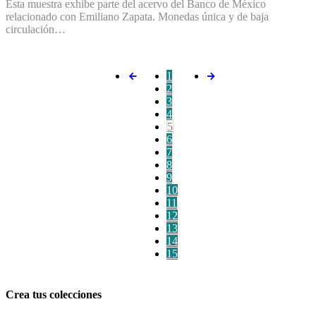
Esta muestra exhibe parte del acervo del Banco de México
relacionado con Emiliano Zapata. Monedas única y de baja
circulación…
1
2
3
4
5
6
7
8
9
10
11
12
13
14
15
Crea tus colecciones