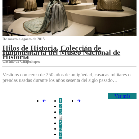
De marzo a agosto de 2015
Hilos de Historia, Colección de
Indumentaria del Museo Nacional de
Historia
Castillo de Chapultepec
Vestidos con cerca de 250 años de antigüedad, casacas militares o
prendas usadas durante los años sesenta del siglo pasado…
Ver más
1
2
3
4
5
6
7