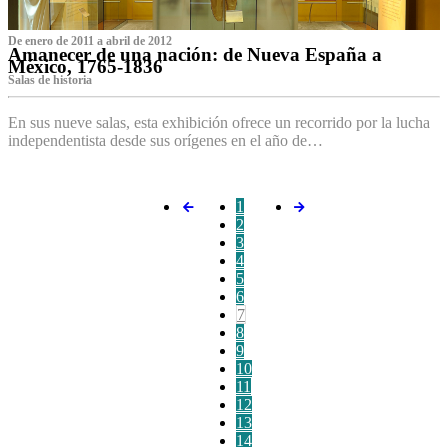
De enero de 2011 a abril de 2012
Amanecer de una nación: de Nueva España a
México, 1765-1836
Salas de historia
En sus nueve salas, esta exhibición ofrece un recorrido por la lucha
independentista desde sus orígenes en el año de…
1
2
3
4
5
6
7
8
9
10
11
12
13
14