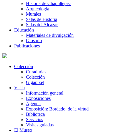
Historia de Chapultepec
Arqueología
Murales
Salas de Historia
Salas del Alcázar
Educación
Materiales de divulgación
Glosario
Publicaciones
Colección
Curadurías
Colección
Gigapixel
Visita
Información general
Exposiciones
Agenda
Exposición: Bordado, de la virtud
Biblioteca
Servicios
Visitas guiadas
El Museo