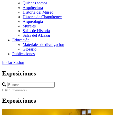
Quiénes somos
Arquitectura
Historia del Museo
Historia de Chapultepec
Arqueología
Murales
Salas de Historia
Salas del Alcázar
Educación
Materiales de divulgación
Glosario
Publicaciones
Iniciar Sesión
Exposiciones
/
Exposiciones
Exposiciones