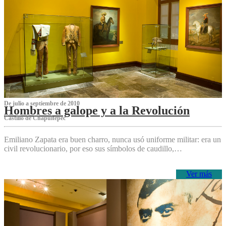
De julio a septiembre de 2010
Hombres a galope y a la Revolución
Castillo de Chapultepec
Emiliano Zapata era buen charro, nunca usó uniforme militar: era un
civil revolucionario, por eso sus símbolos de caudillo,…
Ver más