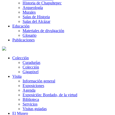
Historia de Chapultepec
Arqueología
Murales
Salas de Historia
Salas del Alcázar
Educación
Materiales de divulgación
Glosario
Publicaciones
Colección
Curadurías
Colección
Gigapixel
Visita
Información general
Exposiciones
Agenda
Exposición: Bordado, de la virtud
Biblioteca
Servicios
Visitas guiadas
El Museo