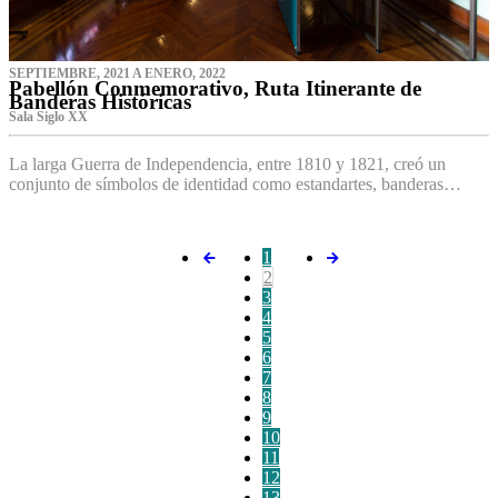
SEPTIEMBRE, 2021 A ENERO, 2022
Pabellón Conmemorativo, Ruta Itinerante de
Banderas Históricas
Sala Siglo XX
La larga Guerra de Independencia, entre 1810 y 1821, creó un
conjunto de símbolos de identidad como estandartes, banderas…
1
2
3
4
5
6
7
8
9
10
11
12
13