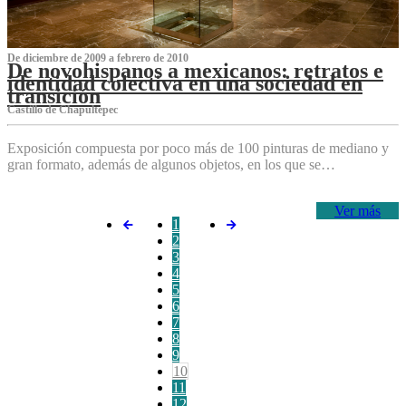
De diciembre de 2009 a febrero de 2010
De novohispanos a mexicanos: retratos e
identidad colectiva en una sociedad en
transición
Castillo de Chapultepec
Exposición compuesta por poco más de 100 pinturas de mediano y
gran formato, además de algunos objetos, en los que se…
Ver más
1
2
3
4
5
6
7
8
9
10
11
12