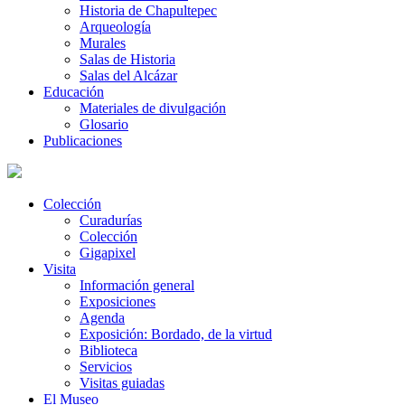
Historia de Chapultepec
Arqueología
Murales
Salas de Historia
Salas del Alcázar
Educación
Materiales de divulgación
Glosario
Publicaciones
Colección
Curadurías
Colección
Gigapixel
Visita
Información general
Exposiciones
Agenda
Exposición: Bordado, de la virtud
Biblioteca
Servicios
Visitas guiadas
El Museo