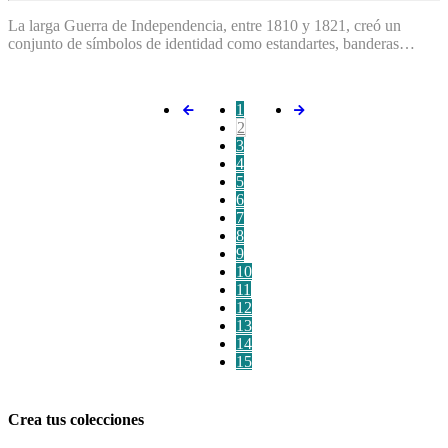
La larga Guerra de Independencia, entre 1810 y 1821, creó un
conjunto de símbolos de identidad como estandartes, banderas…
1
2
3
4
5
6
7
8
9
10
11
12
13
14
15
Crea tus colecciones