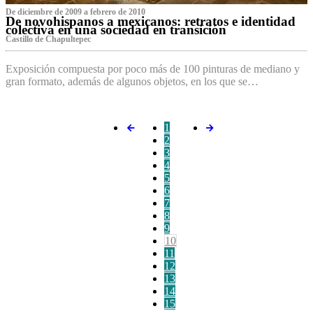
De diciembre de 2009 a febrero de 2010
De novohispanos a mexicanos: retratos e identidad
colectiva en una sociedad en transición
Castillo de Chapultepec
Exposición compuesta por poco más de 100 pinturas de mediano y
gran formato, además de algunos objetos, en los que se…
1
2
3
4
5
6
7
8
9
10
11
12
13
14
15