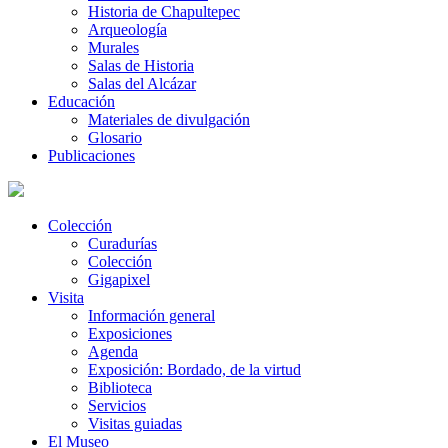
Historia de Chapultepec
Arqueología
Murales
Salas de Historia
Salas del Alcázar
Educación
Materiales de divulgación
Glosario
Publicaciones
Colección
Curadurías
Colección
Gigapixel
Visita
Información general
Exposiciones
Agenda
Exposición: Bordado, de la virtud
Biblioteca
Servicios
Visitas guiadas
El Museo