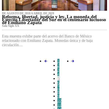
DE AGOSTO DE 2018 A ABRIL DE 2019
Reforma, libertad, justicia y ley. La moneda del
Ejército Libertador del Sur en el centenario luctuoso
de Emiliano Zapata
Sala Siglo XX
Esta muestra exhibe parte del acervo del Banco de México
relacionado con Emiliano Zapata. Monedas única y de baja
circulación…
1
2
3
4
5
6
7
8
9
10
11