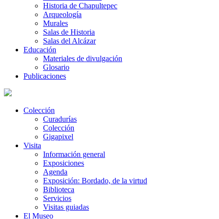
Historia de Chapultepec
Arqueología
Murales
Salas de Historia
Salas del Alcázar
Educación
Materiales de divulgación
Glosario
Publicaciones
Colección
Curadurías
Colección
Gigapixel
Visita
Información general
Exposiciones
Agenda
Exposición: Bordado, de la virtud
Biblioteca
Servicios
Visitas guiadas
El Museo