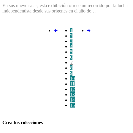
En sus nueve salas, esta exhibición ofrece un recorrido por la lucha
independentista desde sus orígenes en el año de…
1
2
3
4
5
6
7
8
9
10
11
12
13
14
15
Crea tus colecciones