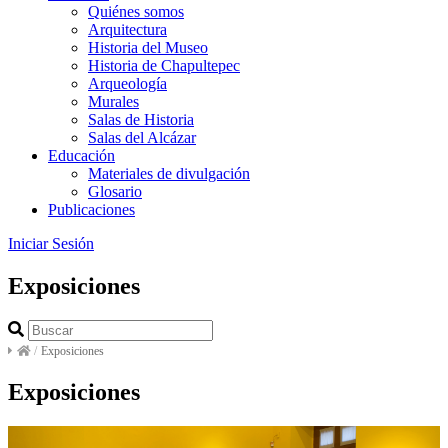
Quiénes somos
Arquitectura
Historia del Museo
Historia de Chapultepec
Arqueología
Murales
Salas de Historia
Salas del Alcázar
Educación
Materiales de divulgación
Glosario
Publicaciones
Iniciar Sesión
Exposiciones
/
Exposiciones
Exposiciones