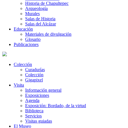
Historia de Chapultepec
Arqueología
Murales
Salas de Historia
Salas del Alcázar
Educación
Materiales de divulgación
Glosario
Publicaciones
Colección
Curadurías
Colección
Gigapixel
Visita
Información general
Exposiciones
Agenda
Exposición: Bordado, de la virtud
Biblioteca
Servicios
Visitas guiadas
El Museo