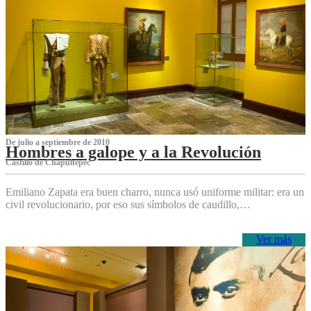
De julio a septiembre de 2010
Hombres a galope y a la Revolución
Castillo de Chapultepec
Emiliano Zapata era buen charro, nunca usó uniforme militar: era un
civil revolucionario, por eso sus símbolos de caudillo,…
Ver más