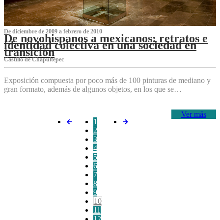
De diciembre de 2009 a febrero de 2010
De novohispanos a mexicanos: retratos e
identidad colectiva en una sociedad en
transición
Castillo de Chapultepec
Exposición compuesta por poco más de 100 pinturas de mediano y
gran formato, además de algunos objetos, en los que se…
Ver más
1
2
3
4
5
6
7
8
9
10
11
12