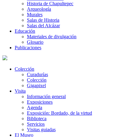
Historia de Chapultepec
Arqueología
Murales
Salas de Historia
Salas del Alcázar
Educación
Materiales de divulgación
Glosario
Publicaciones
Colección
Curadurías
Colección
Gigapixel
Visita
Información general
Exposiciones
Agenda
Exposición: Bordado, de la virtud
Biblioteca
Servicios
Visitas guiadas
El Museo