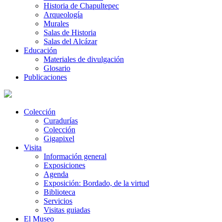
Historia de Chapultepec
Arqueología
Murales
Salas de Historia
Salas del Alcázar
Educación
Materiales de divulgación
Glosario
Publicaciones
Colección
Curadurías
Colección
Gigapixel
Visita
Información general
Exposiciones
Agenda
Exposición: Bordado, de la virtud
Biblioteca
Servicios
Visitas guiadas
El Museo