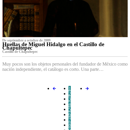
De septiembre a octubre de 2009
Huellas de Miguel Hidalgo en el Castillo de
Chapultepec
Castillo de Chapultepec
Muy pocos son los objetos personales del fundador de México como
nación independiente, el catálogo es corto. Una parte…
1
2
3
4
5
6
7
8