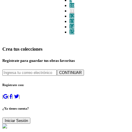
9
10
11
12
13
14
15
Crea tus colecciones
Regístrate para guardar tus obras favoritas
CONTINUAR
Regístrate con:
|
|
|
|
¿Ya tienes cuenta?
Iniciar Sesión