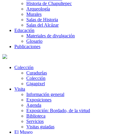
Historia de Chapultepec
Arqueología
Murales
Salas de Historia
Salas del Alcázar
Educación
Materiales de divulgación
Glosario
Publicaciones
Colección
Curadurías
Colección
Gigapixel
Visita
Información general
Exposiciones
Agenda
Exposición: Bordado, de la virtud
Biblioteca
Servicios
Visitas guiadas
El Museo