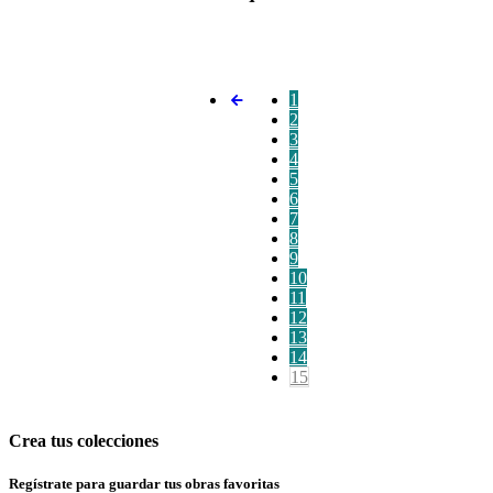
1
2
3
4
5
6
7
8
9
10
11
12
13
14
15
Crea tus colecciones
Regístrate para guardar tus obras favoritas