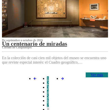
De septiembre a octubre de 2016
Un centenario de miradas
Castillo de Chapultepec
En la colección de casi cien mil objetos del museo se encuentra uno
que reviste especial interés: el Cuadro geográfico,…
Ver más
1
2
3
4
5
6
7
8