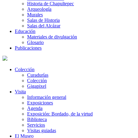
Historia de Chapultepec
Arqueología
Murales
Salas de Historia
Salas del Alcázar
Educación
Materiales de divulgación
Glosario
Publicaciones
Colección
Curadurías
Colección
Gigapixel
Visita
Información general
Exposiciones
Agenda
Exposición: Bordado, de la virtud
Biblioteca
Servicios
Visitas guiadas
El Museo