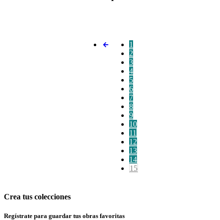
1
2
3
4
5
6
7
8
9
10
11
12
13
14
15
Crea tus colecciones
Regístrate para guardar tus obras favoritas