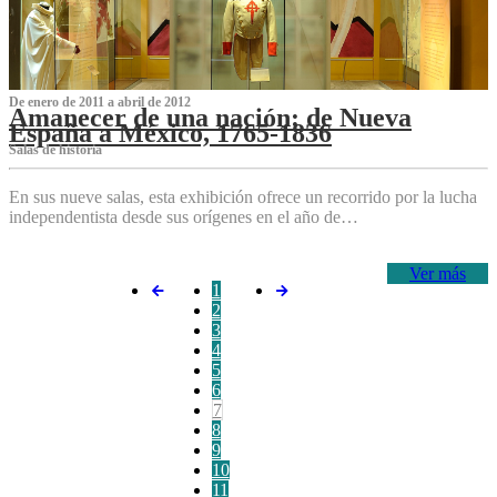
De enero de 2011 a abril de 2012
Amanecer de una nación: de Nueva
España a México, 1765-1836
Salas de historia
En sus nueve salas, esta exhibición ofrece un recorrido por la lucha
independentista desde sus orígenes en el año de…
Ver más
1
2
3
4
5
6
7
8
9
10
11