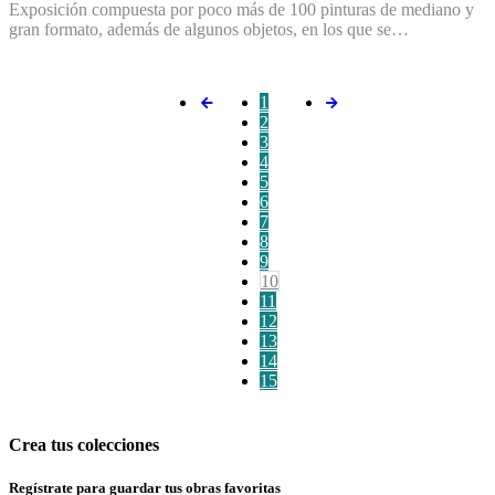
Exposición compuesta por poco más de 100 pinturas de mediano y
gran formato, además de algunos objetos, en los que se…
1
2
3
4
5
6
7
8
9
10
11
12
13
14
15
Crea tus colecciones
Regístrate para guardar tus obras favoritas