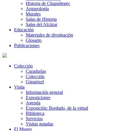
Historia de Chapultepec
Arqueología
Murales
Salas de Historia
Salas del Alcázar
Educación
Materiales de divulgación
Glosario
Publicaciones
Colección
Curadurías
Colección
Gigapixel
Visita
Información general
Exposiciones
Agenda
Exposición: Bordado, de la virtud
Biblioteca
Servicios
Visitas guiadas
El Museo